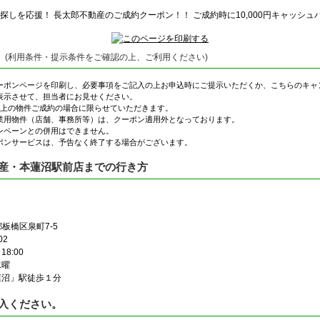
(利用条件・提示条件をご確認の上、ご利用ください)
ーポンページを印刷し、必要事項をご記入の上お申込時にご提示いただくか、こちらのキャ
表示させて、担当者にお見せください。
以上の物件ご成約の場合に限らせていただきます。
業用物件（店舗、事務所等）は、クーポン適用外となっております。
ンペーンとの併用はできません。
ポンサービスは、予告なく終了する場合がございます。
産・本蓮沼駅前店までの行き方
京都板橋区泉町7-5
02
8:00
水曜
蓮沼」駅徒歩１分
入ください。