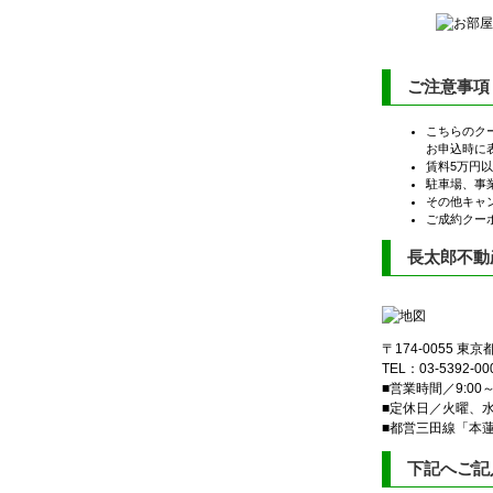
ご注意事項
こちらのク
お申込時に
賃料5万円
駐車場、事
その他キャ
ご成約クー
長太郎不動
〒174-0055 東
TEL：03-5392-00
■営業時間／9:00～1
■定休日／火曜、
■都営三田線「本
下記へご記