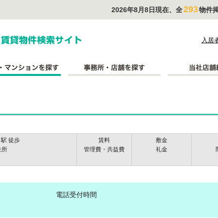
293
2026年8月8日現在、全
物件
式会社長太郎不動産
入居
駅 徒歩
賃料
敷金
住所
管理費・共益費
礼金
電話受付時間