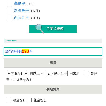
高島平
（7件）
新高島平
（13件）
西高島平
（16件）
293
該当物件数
件
家賃
円以上 ～
円未満
管理
費・共益費を含む
初期費用
敷金なし
礼金なし