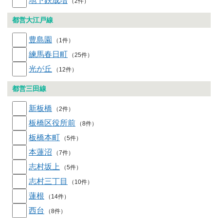
地下鉄成増
（2件）
都営大江戸線
豊島園
（1件）
練馬春日町
（25件）
光が丘
（12件）
都営三田線
新板橋
（2件）
板橋区役所前
（8件）
板橋本町
（5件）
本蓮沼
（7件）
志村坂上
（5件）
志村三丁目
（10件）
蓮根
（14件）
西台
（8件）