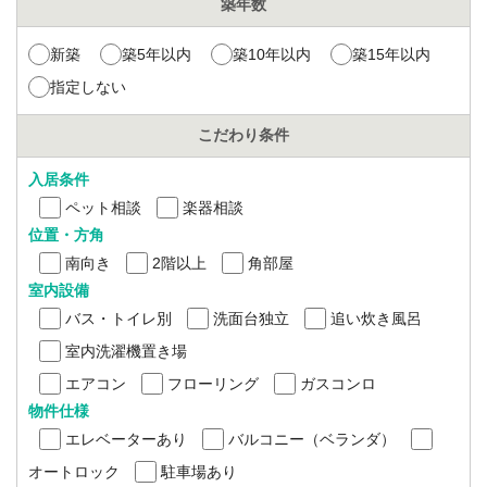
築年数
新築
築5年以内
築10年以内
築15年以内
指定しない
こだわり条件
入居条件
ペット相談
楽器相談
位置・方角
南向き
2階以上
角部屋
室内設備
バス・トイレ別
洗面台独立
追い炊き風呂
室内洗濯機置き場
エアコン
フローリング
ガスコンロ
物件仕様
エレベーターあり
バルコニー（ベランダ）
オートロック
駐車場あり