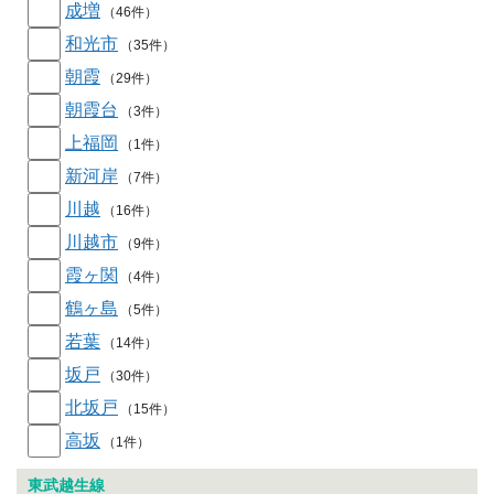
成増
（46件）
和光市
（35件）
朝霞
（29件）
朝霞台
（3件）
上福岡
（1件）
新河岸
（7件）
川越
（16件）
川越市
（9件）
霞ヶ関
（4件）
鶴ヶ島
（5件）
若葉
（14件）
坂戸
（30件）
北坂戸
（15件）
高坂
（1件）
東武越生線