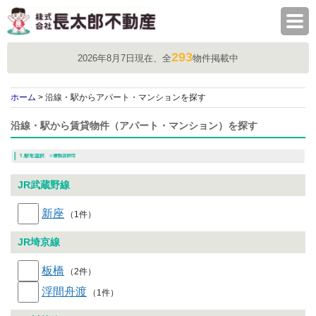
株式会社長太郎不動産
293
2026年8月7日現在、全
物件掲載中
ホーム
> 沿線・駅からアパート・マンションを探す
沿線・駅から賃貸物件（アパート・マンション）を探す
JR武蔵野線
新座
（1件）
JR埼京線
板橋
（2件）
浮間舟渡
（1件）