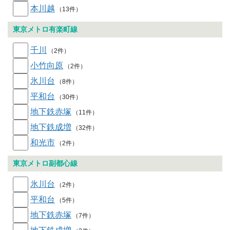
本川越
（13件）
東京メトロ有楽町線
千川
（2件）
小竹向原
（2件）
氷川台
（8件）
平和台
（30件）
地下鉄赤塚
（11件）
地下鉄成増
（32件）
和光市
（2件）
東京メトロ副都心線
氷川台
（2件）
平和台
（5件）
地下鉄赤塚
（7件）