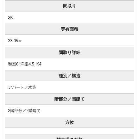
間取り
2K
専有面積
33.05㎡
間取り詳細
和室6･洋室4.5･K4
種別／構造
アパート／木造
階部分／階建て
2階部分／2階建て
方位