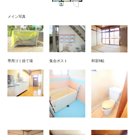
メイン写真
専用ゴミ捨て場
集合ポスト
和室6帖