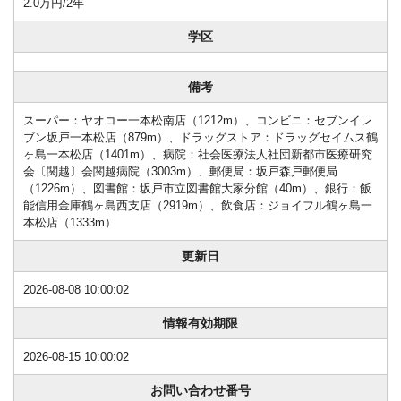
2.0万円/2年
学区
備考
スーパー：ヤオコー一本松南店（1212m）、コンビニ：セブンイレ
ブン坂戸一本松店（879m）、ドラッグストア：ドラッグセイムス鶴
ヶ島一本松店（1401m）、病院：社会医療法人社団新都市医療研究
会〔関越〕会関越病院（3003m）、郵便局：坂戸森戸郵便局
（1226m）、図書館：坂戸市立図書館大家分館（40m）、銀行：飯
能信用金庫鶴ヶ島西支店（2919m）、飲食店：ジョイフル鶴ヶ島一
本松店（1333m）
更新日
2026-08-08 10:00:02
情報有効期限
2026-08-15 10:00:02
お問い合わせ番号