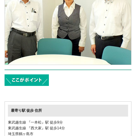
東武越生線 『一本松』駅 徒歩9分
東武越生線 『西大家』駅 徒歩14分
埼玉県鶴ヶ島市