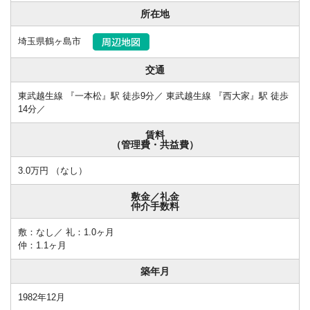
所在地
埼玉県鶴ヶ島市
交通
東武越生線 『一本松』駅 徒歩9分／ 東武越生線 『西大家』駅 徒歩
14分／
賃料
（管理費・共益費）
3.0万円 （なし）
敷金／礼金
仲介手数料
敷：なし／ 礼：1.0ヶ月
仲：1.1ヶ月
築年月
1982年12月