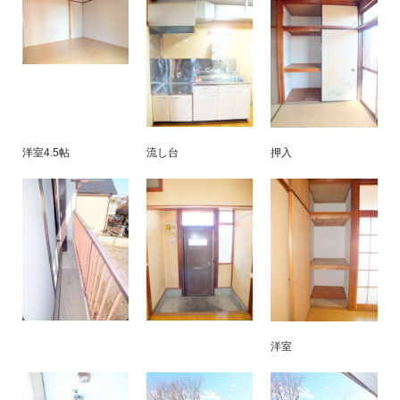
洋室4.5帖
流し台
押入
洋室