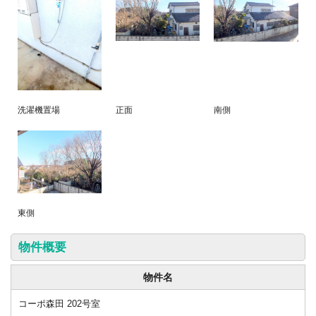
洗濯機置場
正面
南側
東側
物件概要
物件名
コーポ森田 202号室