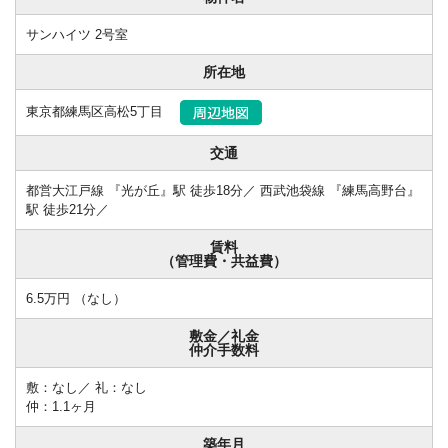
サンハイツ 2号室
所在地
東京都練馬区高松5丁目
交通
都営大江戸線 『光が丘』駅 徒歩18分／ 西武池袋線 『練馬高野台』
駅 徒歩21分／
賃料
（管理費・共益費）
6.5万円 （なし）
敷金／礼金
仲介手数料
敷：なし／ 礼：なし
仲：1.1ヶ月
築年月