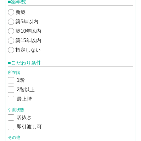
■築年数
新築
築5年以内
築10年以内
築15年以内
指定しない
■こだわり条件
所在階
1階
2階以上
最上階
引渡状態
居抜き
即引渡し可
その他