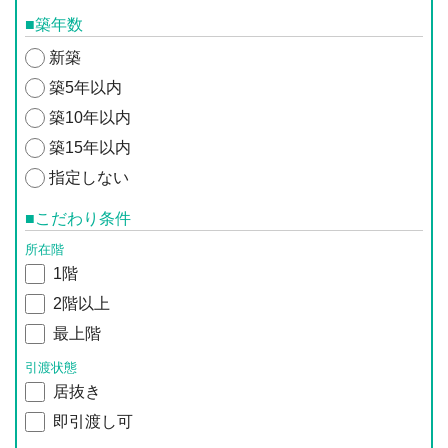
■築年数
新築
築5年以内
築10年以内
築15年以内
指定しない
■こだわり条件
所在階
1階
2階以上
最上階
引渡状態
居抜き
即引渡し可