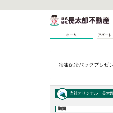
株
当社オリジナル！長太
期間