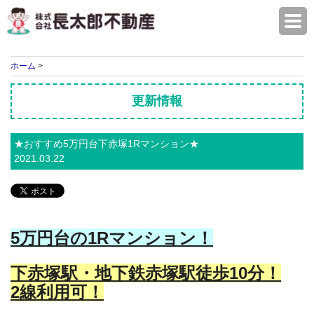
株式会社長太郎不動産
ホーム
>
更新情報
★おすすめ5万円台下赤塚1Rマンション★
2021.03.22
5万円台の1Rマンション！
下赤塚駅・地下鉄赤塚駅徒歩10分！
2線利用可！