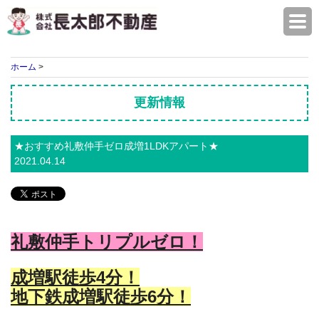
株式会社長太郎不動産
ホーム
>
更新情報
★おすすめ礼敷仲手ゼロ成増1LDKアパート★
2021.04.14
礼敷仲手トリプルゼロ！
成増駅徒歩4
分！
地下鉄成増駅徒歩6分！