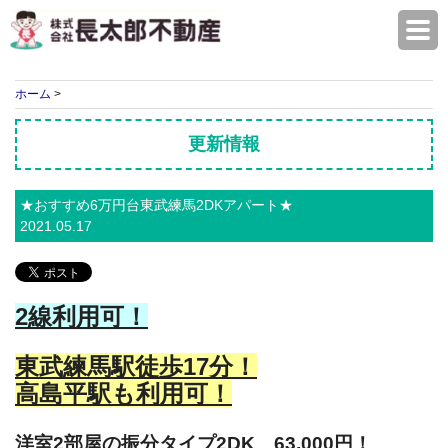
株式会社長太郎不動産
ホーム
>
更新情報
★おすすめ6万円台東武練馬2DKアパート★
2021.05.17
2線利用可！
東武練馬駅徒歩17分！
高島平駅も利用可！
洋室2部屋の振分タイプ2DK 63,000円！