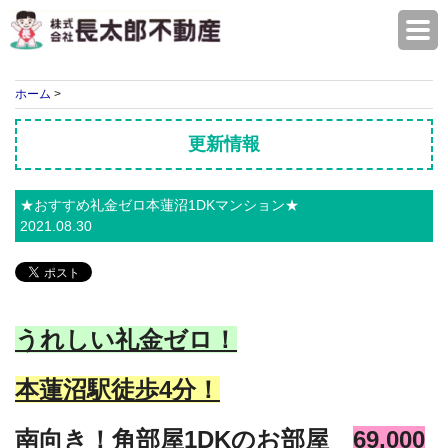
株式会社長太郎不動産
ホーム
>
更新情報
★おすすめ礼金ゼロ本蓮沼1DKマンション★
2021.08.30
うれしい礼金ゼロ！
本蓮沼駅徒歩4分！
南向き！角部屋1DKのお部屋
69,000