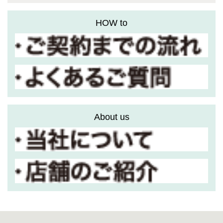
HOW to
About us