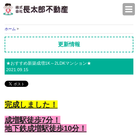
株式会社長太郎不動産
ホーム
>
更新情報
★おすすめ新築成増1K～2LDKマンション★
2021.09.15
完成しました！
成増駅徒歩7分！
地下鉄成増駅徒歩10分！