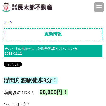
株式会社長太郎不動産
ホーム
>
更新情報
★おすすめ礼金ゼロ！浮間舟渡1DKマンション★
2022.02.12
浮間舟渡駅徒歩8
分！
60,000円！
南向きの1DK！
バス・トイレ別！