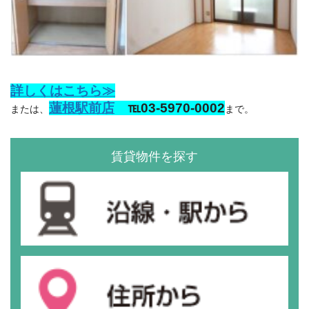
詳しくはこちら≫
蓮根駅前店
℡03-5970-0002
または、
まで。
賃貸物件を探す