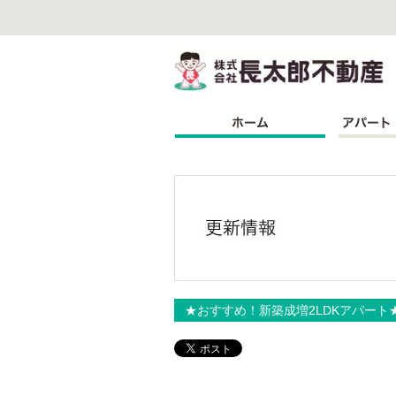
株
★おすすめ！新築成増2LDKアパート