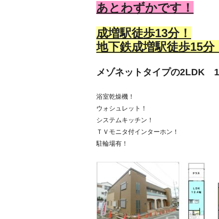
あとわずかです！
成増駅徒歩13
分！
地下鉄成増駅徒歩15
分
メゾネットタイプの2LDK 1
浴室乾燥機！
ウォシュレット！
システムキッチン！
ＴＶモニタ付インターホン！
駐輪場有！