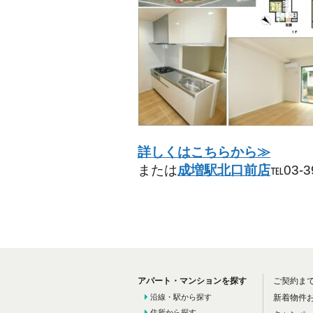
詳しくはこちらから≫
または
成増駅北口前店
℡03-
アパート・マンションを探す
ご契約ま
沿線・駅から探す
新着物件
住所から探す