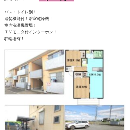
バス・トイレ別！
追焚機能付！浴室乾燥機！
室内洗濯機置場！
ＴＶモニタ付インターホン！
駐輪場有！