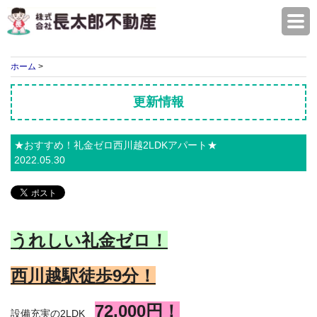
株式会社長太郎不動産
ホーム
>
更新情報
★おすすめ！礼金ゼロ西川越2LDKアパート★
2022.05.30
うれしい礼金ゼロ！
西川越駅徒歩9
分！
72,000円！
設備充実の2LDK