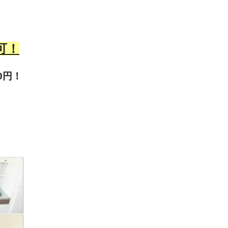
可！
0円！