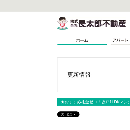
株
★おすすめ礼金ゼロ！坂戸1LDKマン