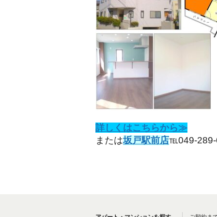
詳しくはこちらから≫
または
坂戸駅前店
℡049-289