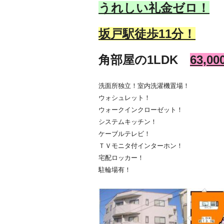
うれしい礼金ゼロ！
坂戸駅徒歩11
分！
角部屋の1LDK
63,0
洗面所独立！室内洗濯機置場！
ウォシュレット！
ウォークインクローゼット！
システムキッチン！
ケーブルテレビ！
ＴＶモニタ付インターホン！
宅配ロッカー！
駐輪場有！