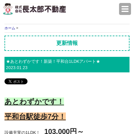
株式会社長太郎不動産
ホーム
>
更新情報
★あとわずかです！新築！平和台1LDKアパート★
2023.01.23
あとわずかです！
平和台駅徒歩7
分！
103,000円～
設備充実の1LDK！