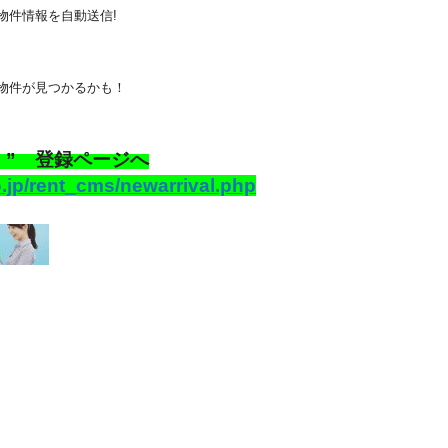
物件情報を自動送信!
物件が見つかるかも！
 ” 登録ページへ
o.jp/rent_cms/newarrival.php