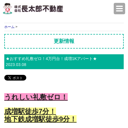
株式会社長太郎不動産
ホーム
>
更新情報
★おすすめ礼敷ゼロ！4万円台！成増1Kアパート★
2023.03.08
うれしい礼敷ゼロ！
成増駅徒歩7
分！
地下鉄成増駅徒歩9分！