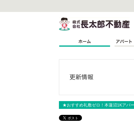
株
★おすすめ礼敷ゼロ！本蓮沼1Kアパ