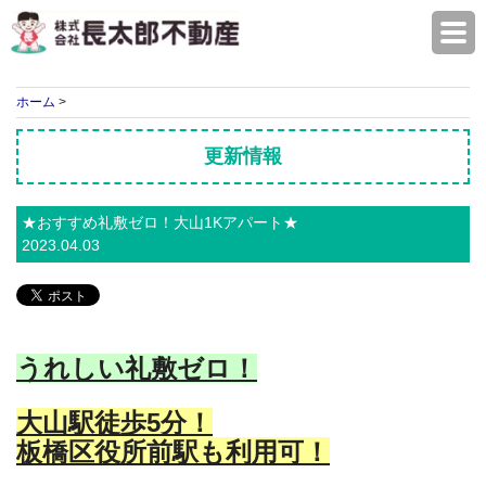
株式会社長太郎不動産
ホーム
>
更新情報
★おすすめ礼敷ゼロ！大山1Kアパート★
2023.04.03
うれしい礼敷ゼロ！
大山駅徒歩5分！
板橋区役所前駅も利用可
！