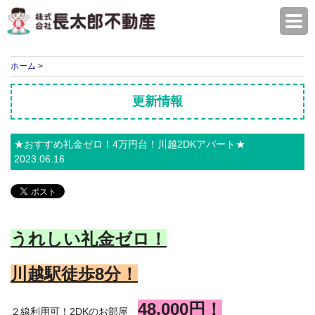
株式会社長太郎不動産
ホーム
>
更新情報
★おすすめ礼金ゼロ！4万円台！川越2DKアパート★
2023.06.16
うれしい礼金
ゼロ！
川越駅徒歩8
分！
48,000円！
２線利用可！2DKのお部屋