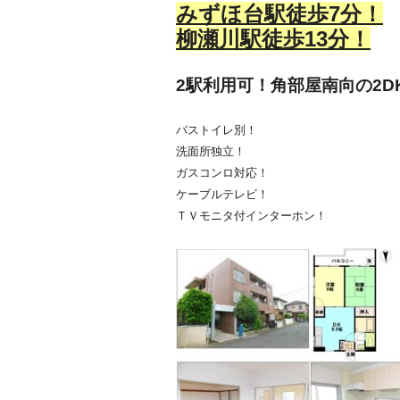
みずほ台駅徒歩7
分！
柳瀬川駅徒歩13分！
2駅利用可！角部屋南向の2
バストイレ別！
洗面所独立！
ガスコンロ対応！
ケーブルテレビ！
ＴＶモニタ付インターホン！