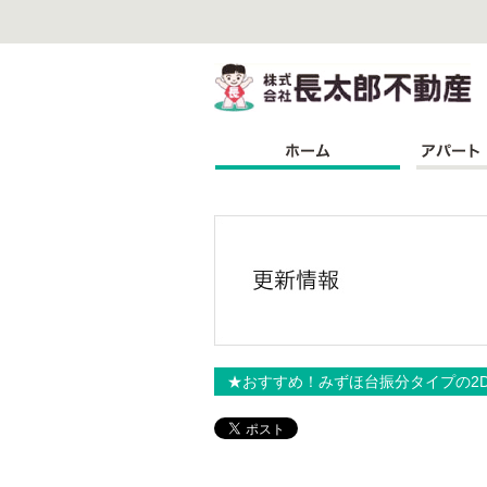
株
★おすすめ！みずほ台振分タイプの2