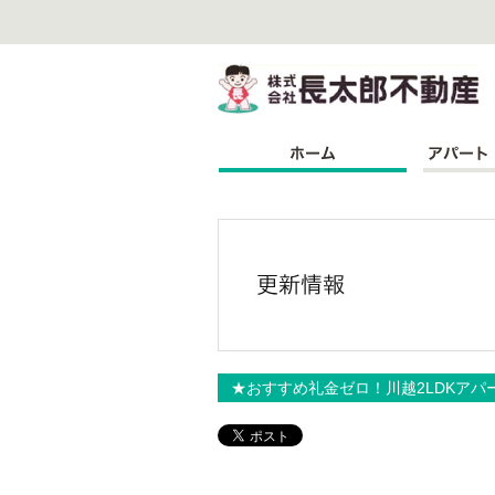
株
★おすすめ礼金ゼロ！川越2LDKアパ