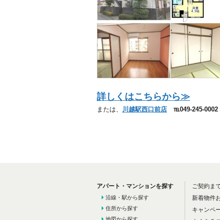
詳しくはこちらから≫
または、
川越駅西口前店
℡049-245-000
アパート・マンションを探す
ご契約ま
沿線・駅から探す
新着物件
住所から探す
キャンペ
地図から探す