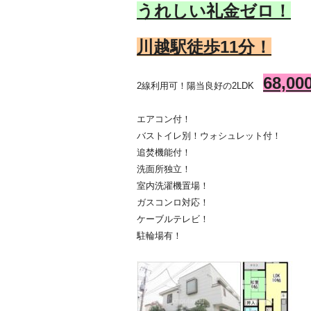
うれしい礼金
ゼロ！
川越駅徒歩11
分！
68,0
2線利用可！陽当良好の2LDK
エアコン付！
バストイレ別！ウォシュレット付！
追焚機能付！
洗面所独立！
室内洗濯機置場！
ガスコンロ対応！
ケーブルテレビ！
駐輪場有！