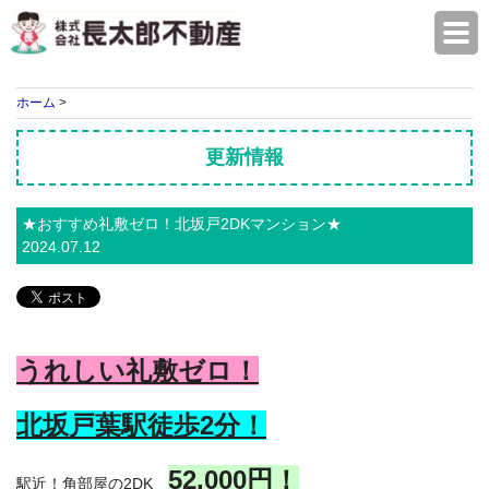
株式会社長太郎不動産
ホーム
>
更新情報
★おすすめ礼敷ゼロ！北坂戸2DKマンション★
2024.07.12
うれしい礼敷ゼロ！
北坂戸葉駅徒歩2
分！
52,000円！
駅近！角部屋の2DK