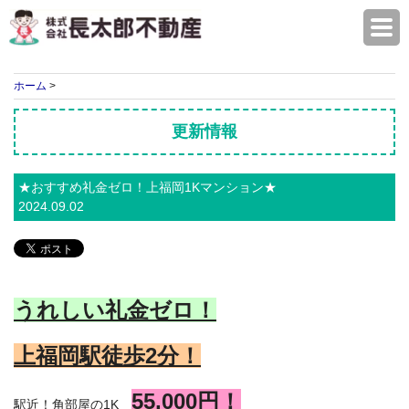
株式会社長太郎不動産
ホーム
>
更新情報
★おすすめ礼金ゼロ！上福岡1Kマンション★
2024.09.02
うれしい礼金
ゼロ！
上福岡駅徒歩2
分！
55
,000円！
駅近！角部屋の1K