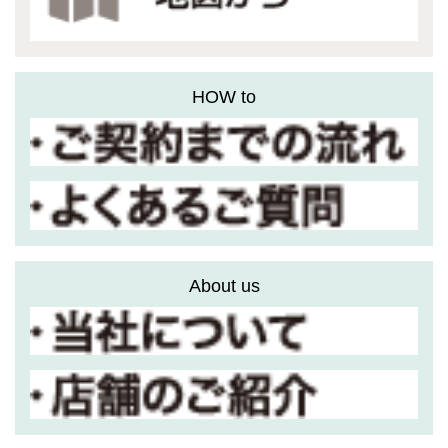
HOW to
About us