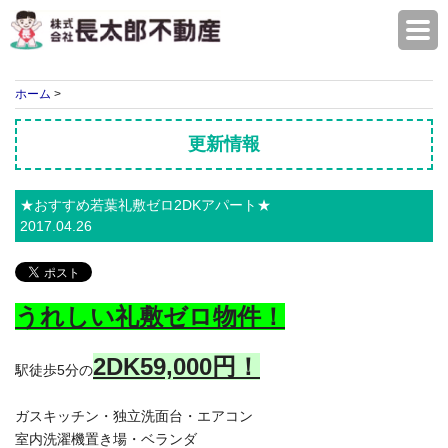
株式会社長太郎不動産
ホーム
>
更新情報
★おすすめ若葉礼敷ゼロ2DKアパート★
2017.04.26
うれしい礼敷ゼロ物件！
2DK59,000円！
駅徒歩5分の
ガスキッチン・独立洗面台・エアコン
室内洗濯機置き場・ベランダ