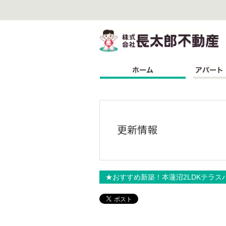
株
★おすすめ新築！本蓮沼2LDKテラス