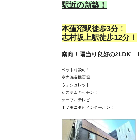
駅近の新築！
本蓮沼駅徒歩3分！
志村坂上駅徒歩12分！
南向！陽当り良好の2LDK 19
ペット相談可！
室内洗濯機置場！
ウォシュレット！
システムキッチン！
ケーブルテレビ！
ＴＶモニタ付インターホン！