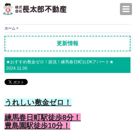
株式会社長太郎不動産
ホーム
>
更新情報
★おすすめ敷金ゼロ！築浅！練馬春日町1LDKアパート★
2024.11.06
うれしい敷金ゼロ！
練馬春日町駅徒歩8分！
豊島園駅徒歩10分！