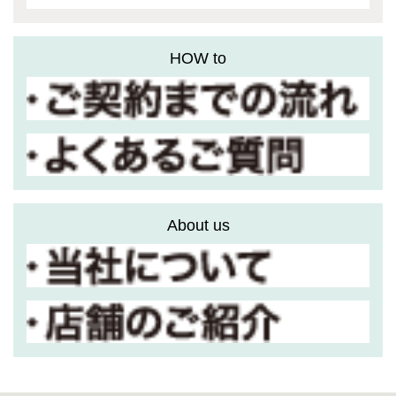
HOW to
About us