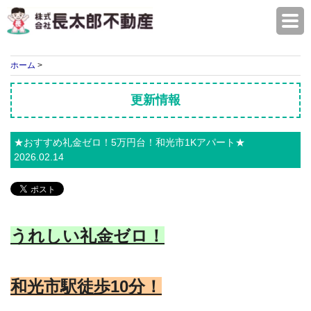
株式会社長太郎不動産
ホーム
>
更新情報
★おすすめ礼金ゼロ！5万円台！和光市1Kアパート★
2026.02.14
うれしい礼金ゼロ！
和光市駅徒歩10
分！