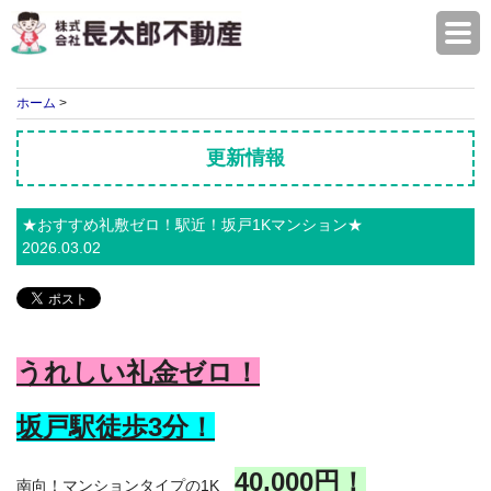
株式会社長太郎不動産
ホーム
>
更新情報
★おすすめ礼敷ゼロ！駅近！坂戸1Kマンション★
2026.03.02
うれしい礼金ゼロ！
坂戸駅徒歩3
分！
40,000円！
南向！マンションタイプの1K