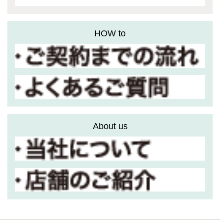
HOW to
About us