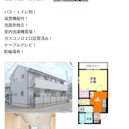
バス・トイレ別！
追焚機能付！
洗面所独立！
室内洗濯機置場！
ガスコンロ２口設置済み！
ケーブルテレビ！
駐輪場有！