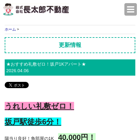
株式会社長太郎不動産
ホーム
>
更新情報
★おすすめ礼敷ゼロ！坂戸1Kアパート★
2026.04.06
うれしい礼敷ゼロ！
坂戸駅徒歩6
分！
40,000円！
陽当り良好！角部屋の1K