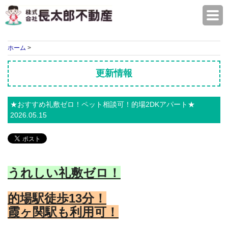
株式会社長太郎不動産
ホーム
>
更新情報
★おすすめ礼敷ゼロ！ペット相談可！的場2DKアパート★
2026.05.15
うれしい礼敷ゼロ！
的場駅徒歩13
分！
霞ヶ関駅も利用可！