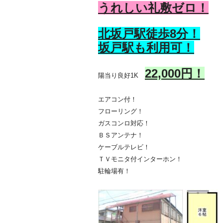
うれしい礼敷ゼロ！
北坂戸駅徒歩8
分！
坂戸駅も利用可！
22,000円！
陽当り良好1K
エアコン付！
フローリング！
ガスコンロ対応！
ＢＳアンテナ！
ケーブルテレビ！
ＴＶモニタ付インターホン！
駐輪場有！