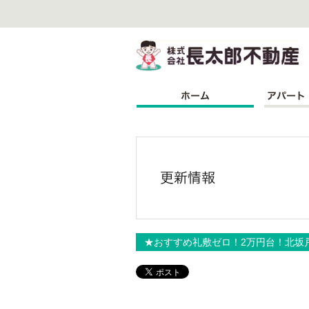
株
★おすすめ礼敷ゼロ！2万円台！北坂