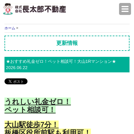
株式会社長太郎不動産
ホーム
>
更新情報
★おすすめ礼金ゼロ！ペット相談可！大山1Rマンション★
2026.06.22
うれしい礼金ゼロ！
ペット相談可！
大山駅徒歩7分！
板橋区役所前駅も利用可！