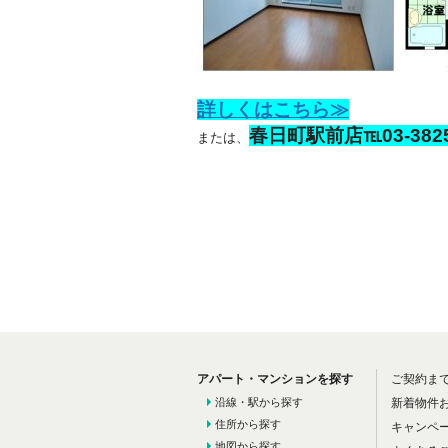
詳しくはこちら≫
春日町駅前店℡03-3825
または、
アパート・マンションを探す
ご契約ま
沿線・駅から探す
新着物件
住所から探す
キャンペ
地図から探す