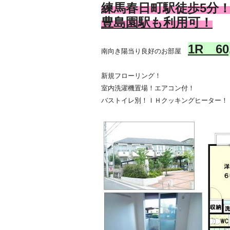
練馬春日町駅徒歩5分
豊島園駅も利用可！
1R 60
南向き陽当り良好のお部屋
新規フローリング！
室内洗濯機置場！エアコン付！
バストイレ別！ＩＨクッキングヒーター！