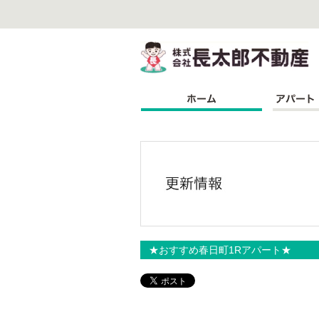
株
★おすすめ春日町1Rアパート★