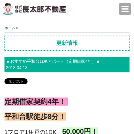
株式会社長太郎不動産
ホーム
>
更新情報
★おすすめ平和台1DKアパート（定期借家4年）★
2018.04.13
定期借家契約4年！
平和台駅徒歩8分！
50,000円！
1フロア1住戸の1DK