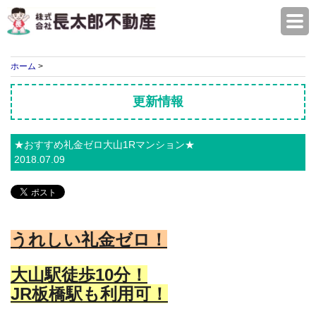
株式会社長太郎不動産
ホーム
>
更新情報
★おすすめ礼金ゼロ大山1Rマンション★
2018.07.09
うれしい礼金ゼロ！
大山駅徒歩10分！
JR板橋駅も利用可！