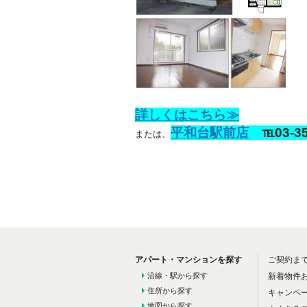
詳しくはこちら≫
平和台駅前店
℡03-35
または、
アパート・マンションを探す
ご契約ま
沿線・駅から探す
新着物件
住所から探す
キャンペ
地図から探す