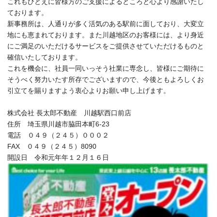
これもひとえに皆様方のご支援によるところと心より感謝いたし
ております。
新事務所は、人通りが多く活気のある駅前に面しており、大変立
地にも恵まれております。また川越地区のお客様には、より身近
にご満足のいただけるサービスをご提供させていただけるものと
確信いたしております。
これを機会に、社員一同いっそう社業に専念し、皆様にご期待に
そうべく努力いたす所存でございますので、今後ともよろしくお
引立てを賜りますよう衷心よりお願い申し上げます。
株式会社 長太郎不動産 川越駅西口前店
住所 埼玉県川越市脇田本町6-23
電話 ０４９（２４５）０００２
FAX ０４９（２４５）8090
開設日 令和元年年１２月１６日