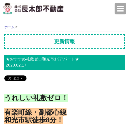
株式会社長太郎不動産
ホーム
>
更新情報
★おすすめ礼敷ゼロ和光市1Kアパート★
2020.02.17
うれしい礼敷ゼロ！
有楽町線・副都心線
和光市駅徒歩8分！