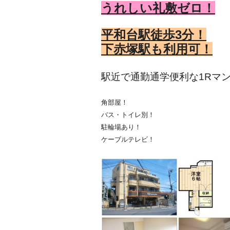
うれしい礼敷ゼロ！
平和台駅徒歩3
分！
下赤塚駅も利用可！
駅近で通勤通学便利な1Rマ
角部屋！
バス・トイレ別！
駐輪場あり！
ケーブルテレビ！