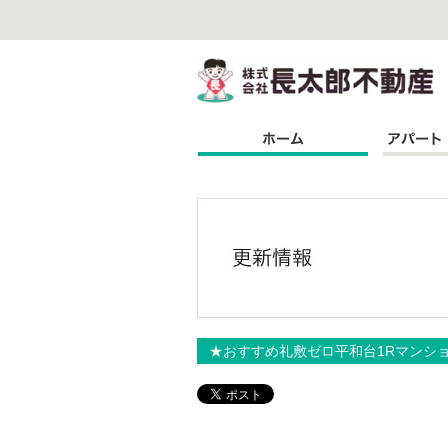
株
★おすすめ礼敷ゼロ平和台1Rマンシ