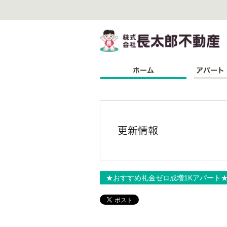
株
★おすすめ礼金ゼロ成増1Kアパート