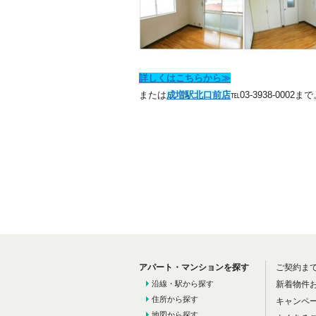
詳しくはこちらから≫
または
成増駅北口前店
℡03-3938-0002ま
アパート・マンションを探す
ご契約ま
沿線・駅から探す
新着物件
住所から探す
キャンペ
地図から探す