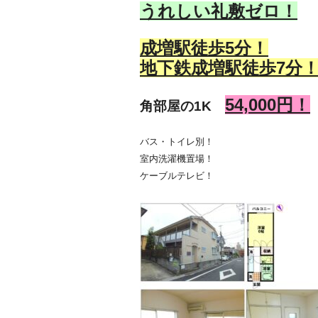
うれしい礼敷ゼロ！
成増駅徒歩5分！
地下鉄成増駅徒歩7分
54,000
円！
角部屋の1K
バス・トイレ別！
室内洗濯機置場！
ケーブルテレビ！