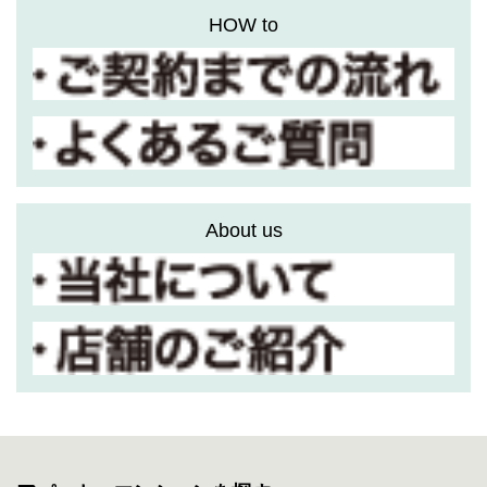
HOW to
About us