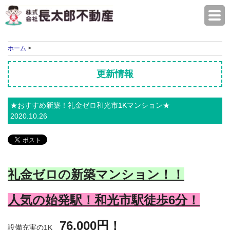
株式会社長太郎不動産
ホーム
>
更新情報
★おすすめ新築！礼金ゼロ和光市1Kマンション★
2020.10.26
礼金ゼロの新築マンション！！
人気の始発駅！和光市駅徒歩6分！
76,000円！
設備充実の1K