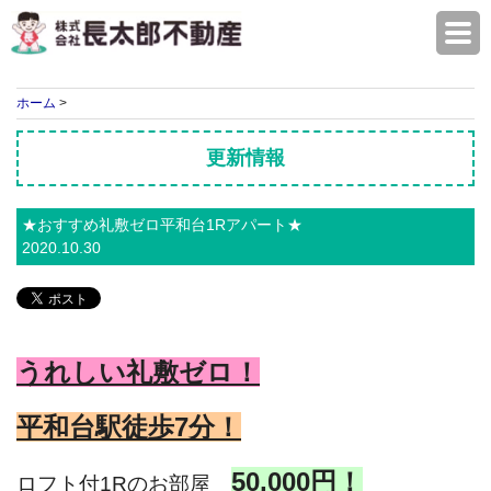
株式会社長太郎不動産
ホーム
>
更新情報
★おすすめ礼敷ゼロ平和台1Rアパート★
2020.10.30
うれしい礼敷ゼロ！
平和台駅徒歩7
分！
50,000円！
ロフト付1Rのお部屋