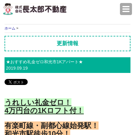
株式会社長太郎不動産
ホーム
>
更新情報
★おすすめ礼金ゼロ和光市1Kアパート★
2019.09.19
うれしい礼金ゼロ！
4万円台の1Kロフト付！
有楽町線・副都心線始発駅！
和光市駅徒歩10分！